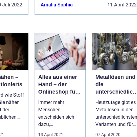
empfindliche Produkte kann man daher im
tige und
 Juli 2022
Amalia Sophia
11 April 2022
Handumdrehen verstauen, ve...
daher im
nähen –
Alles aus einer
Metallösen und
tionierts
Hand – der
die
Onlineshop für
unterschiedlich
rd wie Stoff
Beautyprodukte
Auswahl
Sie nähen
Immer mehr
Heutzutage gibt es
t der
Menschen
Metallösen in den
blichen
entscheiden sich
unterschiedlichste
hine.
dazu,
Varianten und für
s sind be...
unterschiedliche
die verschiedenste
021
13 April 2021
07 April 2020