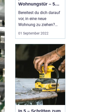
Wohnungstür – 5
Punkte auf die es zu
Bereitest du dich darauf
achten gilt
vor, in eine neue
Wohnung zu ziehen?
Dann ist eine der
01 September 2022
wichtigsten
Entscheidungen, die du
treffen musst, die Frage
nach der richtigen Tür
für deinen Eingang. Hier
sind fünf Dinge, an die
du bei der Wahl einer
Wohnungstür denk...
In 5 – Schritten zum