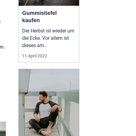
Gummistiefel
kaufen
n
Der Herbst ist wieder um
die Ecke. Vor allem ist
dieses am
en.
Wetterwechsel
11 April 2022
festzustellen. Das
bedeutet, es beginnt
wieder mehr zu Regnen
und die Temperaturen
sinken wieder. Für
Familien mit
Kleinkindern bedeutet
das auch wieder grosse
Veränderungen im ...