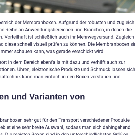
bereich der Membranboxen. Aufgrund der robusten und zugleich
ine Reihe an Anwendungsbereichen und Branchen, in denen die
rteilhaft ist schließlich auch ihr Mehrwegversand. Zugleich 
nd diese schnell visuell prüfen zu können. Die Membranboxen s
 immer schauen kann, was gerade verschickt wird.
rt in dem Bereich ebenfalls mit dazu und verhilft auch zur
ationen. Uhren, elektronische Produkte und Schmuck lassen sic
inaltechnik kann man einfach in den Boxen verstauen und
en und Varianten von
branboxen sehr gut für den Transport verschiedener Produkte
Gebiet eine sehr breite Auswahl, sodass man sich dahingehend
s. Die meisten Boxen sind in den unterschiedlichsten Größen