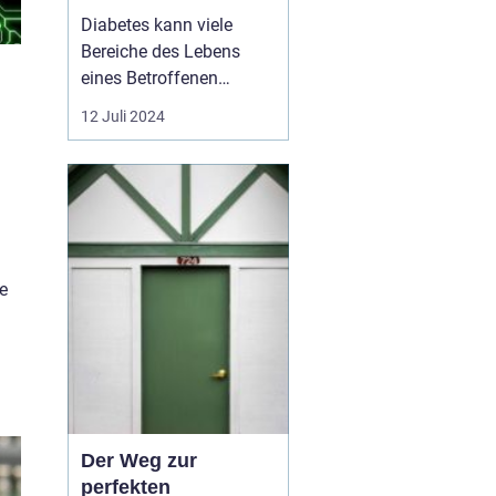
Füße
Diabetes kann viele
Bereiche des Lebens
eines Betroffenen
beeinflussen, und die
12 Juli 2024
Füße sind besonders
anfällig für
Komplikationen. Eine
gute Fußpflege ist für
Diabetiker daher
essentiell. Ein integraler
e
Bestandteil diese...
Der Weg zur
perfekten