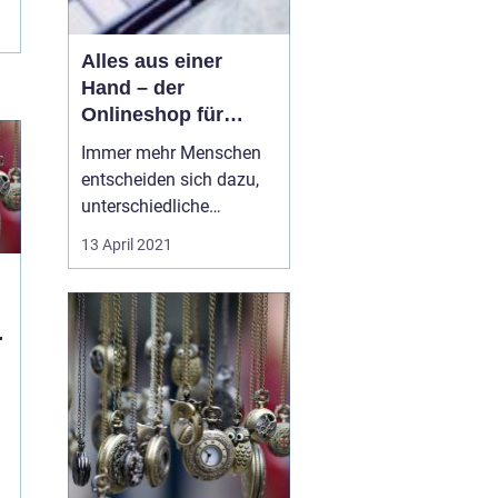
Alles aus einer
Hand – der
Onlineshop für
Beautyprodukte
Immer mehr Menschen
entscheiden sich dazu,
unterschiedliche
Produkte im Internet zu
13 April 2021
bestellen und das aus
völlig verschiedenen
Bereichen. Dabei geht es
e
schon längst nicht mehr
nur darum, Produkte zu
kaufen, welche im
Handel schwer zu
n
bekommen sind. A...
n