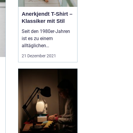
Anerkjendt T-Shirt –
Klassiker mit Stil
Seit den 1980er-Jahren
ist es zu einem
alltäglichen
Bekleidungsstück
21 Dezember 2021
geworden, das T-Shirt.
Frauen und Männer
tragen es gleichermaßen
häufig.T-Shirts sind aus
unserem Kleiderschrank
nicht mehr
wegzudenken. Ein gutes
Shirt so...