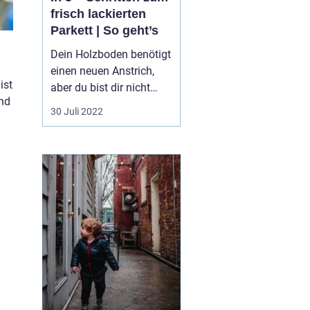
frisch lackierten
Parkett | So geht’s
Dein Holzboden benötigt
einen neuen Anstrich,
ist
aber du bist dir nicht
ind
sicher worauf es zu
30 Juli 2022
achten gilt? Kein
Problem, in unserem
Guide führen wir dich in
h
5 einfachen Schritten zu
einem Holzboden, der
glänzt und scheint wie
am ersten Tag....