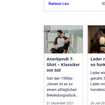
Aufbewahren zu können. Hochwer
Raimun Leu
30
empfindliche Produkte kann man 
Handumdrehen verstauen, ve...
Anerkjendt T-
Leder 
Shirt – Klassiker
so funk
mit Stil
Leder wi
Seit den 1980er-
genäht, 
Jahren ist es zu
Leder mi
einem alltäglichen
handelsü
Bekleidungsstück
Nähmasc
geworden, das T-
Allerding
21 Dezember 2021
26 Juli 2