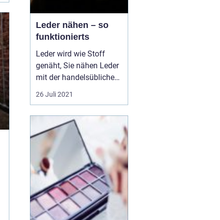
Leder nähen – so
funktionierts
Leder wird wie Stoff
genäht, Sie nähen Leder
mit der handelsüblichen
Nähmaschine. Allerdings
26 Juli 2021
sind bestimmte spezielle
Teile notwendig, wie die
besondere
Ledernähnadel,
beispielsweise die Super-
Universalnadel. Die
Stecknadeln sind ein No-
Go beim Nähen...