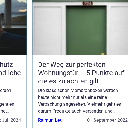
hutz
Der Weg zur perfekten
ndliche
Wohnungstür – 5 Punkte auf
die es zu achten gilt
erden
Die klassischen Membranboxen werden
heute nicht mehr nur als eine reine
geht es
Verpackung angesehen. Vielmehr geht es
und
darum Produkte auch Versenden und
tige und
Aufbewahren zu können. Hochwertige und
 Juli 2024
Raimun Leu
01 September 2022
daher im
empfindliche Produkte kann man daher im