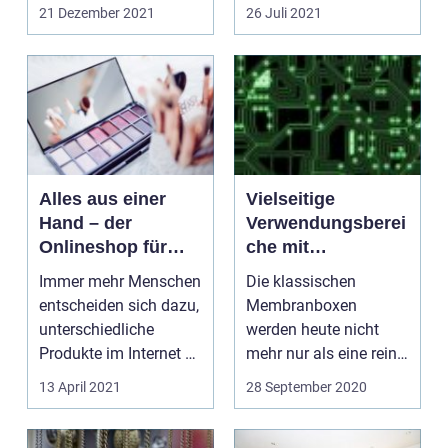
geworden, das T-Shirt...
Nähmaschine.
21 Dezember 2021
26 Juli 2021
Allerdings sind be...
Alles aus einer
Vielseitige
Hand – der
Verwendungsberei
Onlineshop für
che mit
Beautyprodukte
Membranboxen
Immer mehr Menschen
Die klassischen
entscheiden sich dazu,
Membranboxen
unterschiedliche
werden heute nicht
Produkte im Internet zu
mehr nur als eine reine
bestellen und da...
Verpackung
13 April 2021
28 September 2020
angesehen. Vielme...