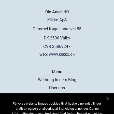
Die Anschrift
web:
www.klikko.dk
Menu
Werbung in dem Blog
Über uns
Cookies
På vores website bruges cookies til at huske dine indstillinger,
Kontaktiere uns
statistik og personalisering af indhold og annoncer. Denne
Sitemap
information deles med tredjepart. Ved fortsat brug af websiden