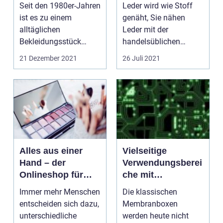
Seit den 1980er-Jahren
Leder wird wie Stoff
ist es zu einem
genäht, Sie nähen
alltäglichen
Leder mit der
Bekleidungsstück
handelsüblichen
geworden, das T-Shirt...
Nähmaschine.
21 Dezember 2021
26 Juli 2021
Allerdings sind be...
Alles aus einer
Vielseitige
Hand – der
Verwendungsberei
Onlineshop für
che mit
Beautyprodukte
Membranboxen
Immer mehr Menschen
Die klassischen
entscheiden sich dazu,
Membranboxen
unterschiedliche
werden heute nicht