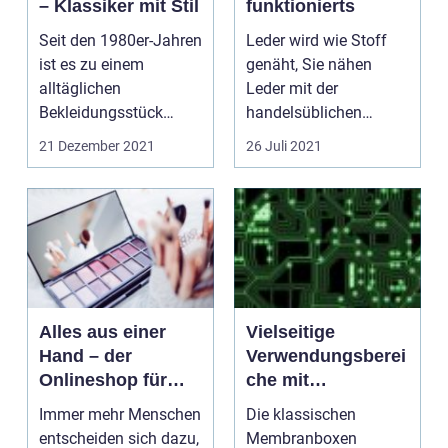
– Klassiker mit Stil
funktionierts
Seit den 1980er-Jahren
Leder wird wie Stoff
ist es zu einem
genäht, Sie nähen
alltäglichen
Leder mit der
Bekleidungsstück
handelsüblichen
geworden, das T-Shirt...
Nähmaschine.
21 Dezember 2021
26 Juli 2021
Allerdings sind be...
Alles aus einer
Vielseitige
Hand – der
Verwendungsberei
Onlineshop für
che mit
Beautyprodukte
Membranboxen
Immer mehr Menschen
Die klassischen
entscheiden sich dazu,
Membranboxen